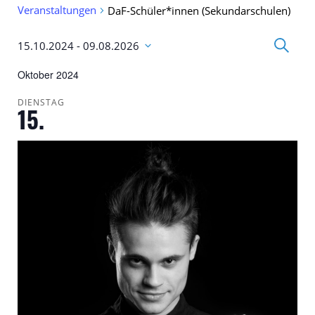
Veranstaltungen
DaF-Schüler*innen (Sekundarschulen)
Veransta
Suche
15.10.2024
 - 
09.08.2026
Suche
Datum
und
wählen.
Oktober 2024
Ansichte
Navigati
DIENSTAG
15.