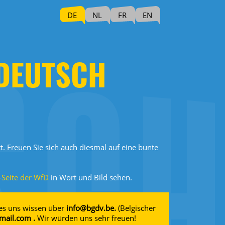
DE
NL
FR
EN
 DEUTSCH
. Freuen Sie sich auch diesmal auf eine bunte
Seite der WfD
in Wort und Bild sehen.
 es uns wissen über
info@bgdv.be.
(Belgischer
ail.com .
Wir würden uns sehr freuen!