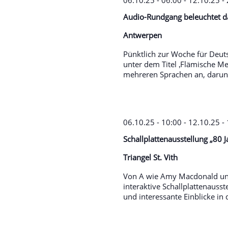
06.10.25 - 06:00
-
12.10.25 -
Audio-Rundgang beleuchtet d
Antwerpen
Pünktlich zur Woche für Deut
unter dem Titel ‚Flämische Me
mehreren Sprachen an, darunte
06.10.25 - 10:00
-
12.10.25 -
Schallplattenausstellung „80 
Triangel St. Vith
Von A wie Amy Macdonald und 
interaktive Schallplattenausst
und interessante Einblicke in