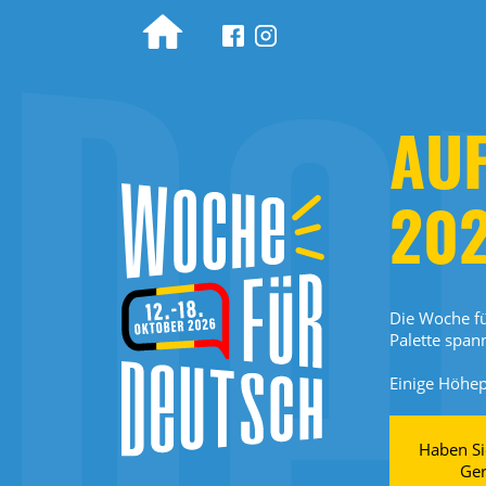
Woche für Deutsch
AU
202
Die Woche fü
Palette span
Einige Höhe
Haben Si
Ger