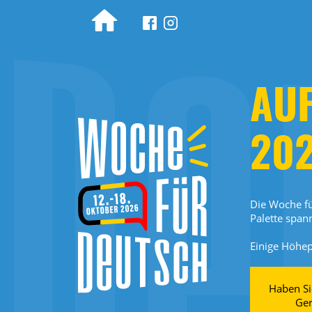
Woche für Deutsch
AU
202
Die Woche fü
Palette span
Einige Höhe
Haben Si
Ger