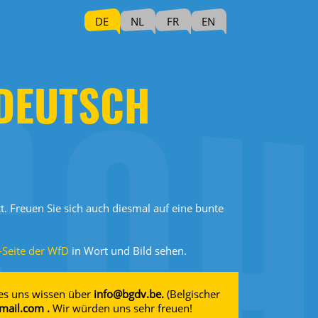
DE
NL
FR
EN
 DEUTSCH
. Freuen Sie sich auch diesmal auf eine bunte
Seite der WfD
in Wort und Bild sehen.
 es uns wissen über
info@bgdv.be.
(Belgischer
ail.com .
Wir würden uns sehr freuen!