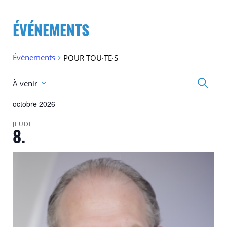
ÉVÉNEMENTS
Évènements
POUR TOU·TE·S
Recherc
Recherc
À venir
et
Sélectionnez
navigati
une
octobre 2026
de
date.
vues
Évèneme
JEUDI
8.