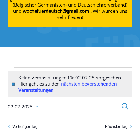
(Belgischer Germanisten- und Deutschlehrerverband)
und
wochefuerdeutsch@gmail.com .
Wir würden uns
sehr freuen!
Veranstaltungen für 02.07.25
Keine Veranstaltungen für 02.07.25 vorgesehen.
Hier geht es zu den
nächsten bevorstehenden
Hinweis
Veranstaltungen
.
Veransta
Suche
02.07.2025
Suche
Datum
und
wählen.
Ansichte
Navigati
Vorheriger Tag
Nächster Tag