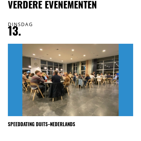
VERDERE EVENEMENTEN
DINSDAG
V
13.
1
SPEEDDATING DUITS–NEDERLANDS
“E