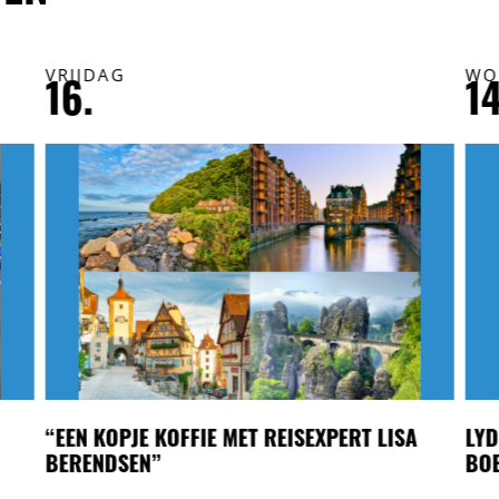
VRIJDAG
WO
16.
14
“EEN KOPJE KOFFIE MET REISEXPERT LISA
LYD
BERENDSEN”
BOE