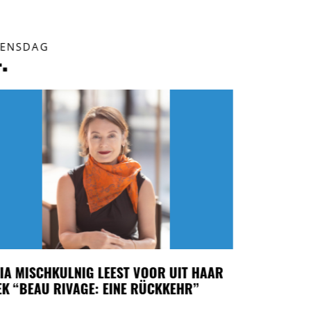
ENSDAG
WOENSDAG
.
14.
IA MISCHKULNIG LEEST VOOR UIT HAAR
“SPEED-DAT
K “BEAU RIVAGE: EINE RÜCKKEHR”
ONTMOET DE
DUITSTALIG