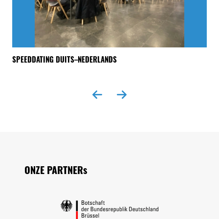
SPEEDDATING DUITS–NEDERLANDS
“E
Seitenfuss
ONZE PARTNERs