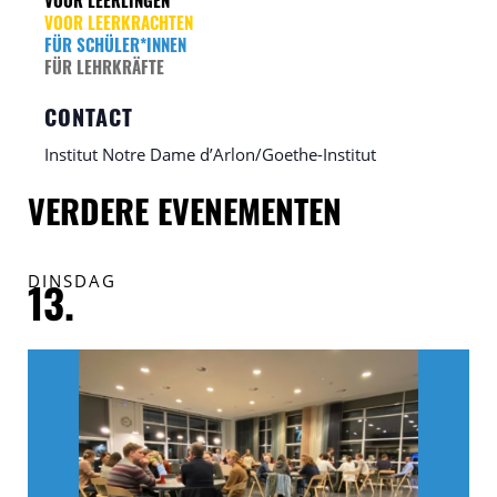
VOOR LEERLINGEN
VOOR LEERKRACHTEN
FÜR SCHÜLER*INNEN
FÜR LEHRKRÄFTE
CONTACT
Institut Notre Dame d’Arlon/Goethe-Institut
VERDERE EVENEMENTEN
DINSDAG
V
13.
1