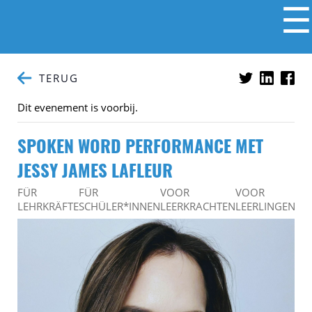
☰
TERUG
Dit evenement is voorbij.
SPOKEN WORD PERFORMANCE MET
JESSY JAMES LAFLEUR
FÜR
FÜR
VOOR
VOOR
LEHRKRÄFTE
SCHÜLER*INNEN
LEERKRACHTEN
LEERLINGEN