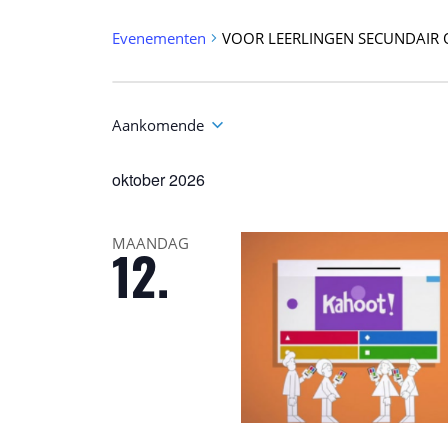
Evenementen
VOOR LEERLINGEN SECUNDAIR 
Evenementen
Zoeken
en
Aankomende
weergeven
Selecteer
navigatie
een
datum.
oktober 2026
MAANDAG
12.