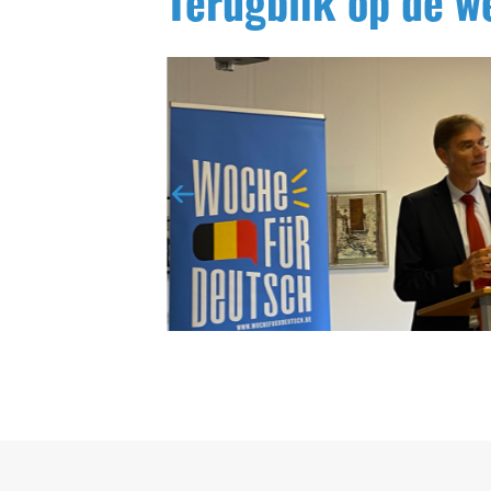
Terugblik op de w
Seitenfuss