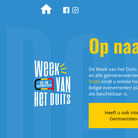
Woche für Deutsch
Op naa
De Week van het Duits
en alle geïnteresseerde
Duits
vindt u enkele ho
België evenementen pla
die beschikbaar is.
Heeft u ook int
Germanisten-