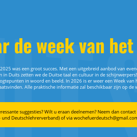
r de week van het
 2025 was een groot succes. Met een uitgebreid aanbod van even
n in Duits zetten we de Duitse taal en cultuur in de schijnwerper
ogtepunten in woord en beeld. In 2026 is er weer een Week van he
atsvinden. Alle praktische informatie zal beschikbaar zijn op de 
eressante suggesties? Wilt u eraan deelnemen? Neem dan contact 
 und Deutschlehrerverband) of via wochefuerdeutsch@gmail.com. 