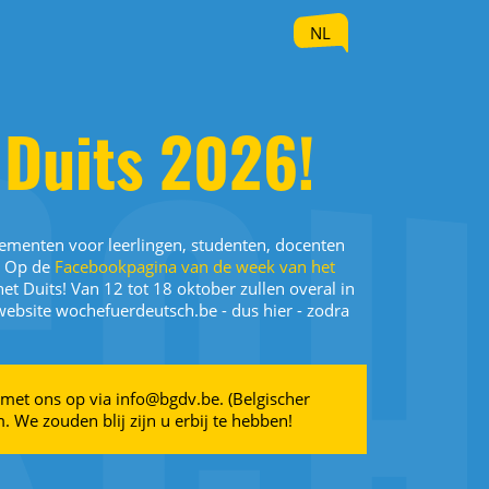
NL
 Duits 2026!
ementen voor leerlingen, studenten, docenten
s! Op de
Facebookpagina van de week van het
t Duits! Van 12 tot 18 oktober zullen overal in
website wochefuerdeutsch.be - dus hier - zodra
met ons op via info@bgdv.be. (Belgischer
We zouden blij zijn u erbij te hebben!