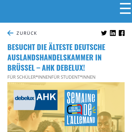
☰
ZURÜCK
BESUCHT DIE ÄLTESTE DEUTSCHE
AUSLANDSHANDELSKAMMER IN
BRÜSSEL – AHK DEBELUX!
FÜR SCHÜLER*INNEN
FÜR STUDENT*INNEN