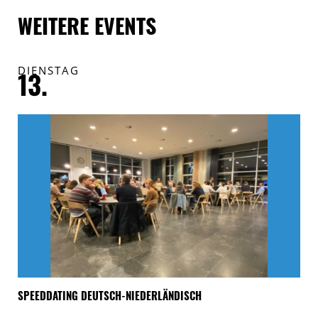
WEITERE EVENTS
DIENSTAG
F
13.
1
SPEEDDATING DEUTSCH-NIEDERLÄNDISCH
„A