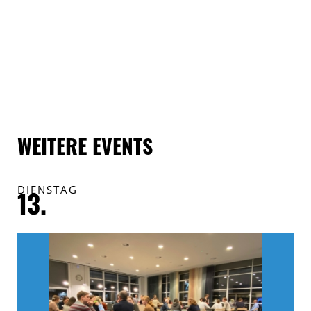
WEITERE EVENTS
DIENSTAG
F
13.
1