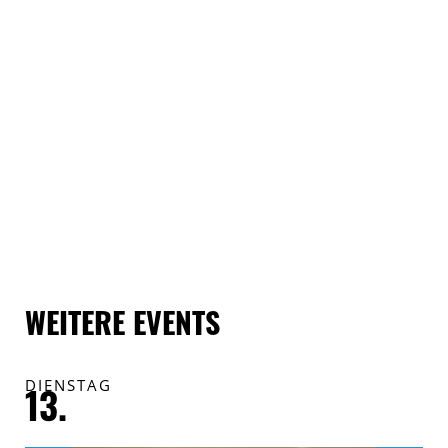
WEITERE EVENTS
DIENSTAG
F
13.
1