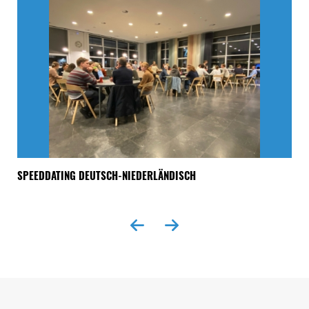
SPEEDDATING DEUTSCH-NIEDERLÄNDISCH
„A
Seitenfuss