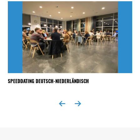
SPEEDDATING DEUTSCH-NIEDERLÄNDISCH
„A
Seitenfuss