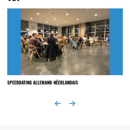
NK
SPEEDDATING ALLEMAND-NÉERLANDAIS
« 
EX