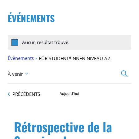
ÉVÉNEMENTS
Aucun résultat trouvé.
Notice
Évènements
FÜR STUDENT*INNEN NIVEAU A2
Recherc
Recherc
À venir
et
Sélectionnez
navigati
une
de
date.
vues
ÉVÈNEMENTS
Aujourd’hui
PRÉCÉDENTS
Évèneme
Rétrospective de la