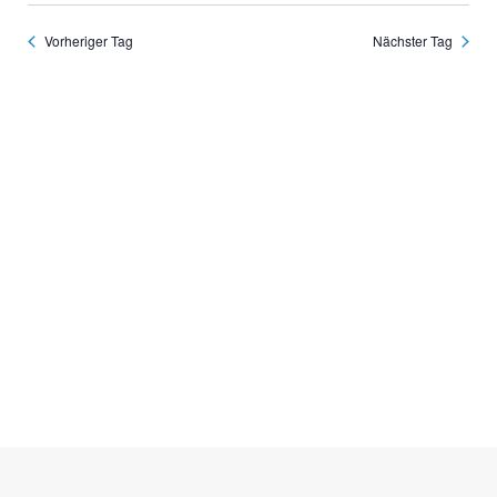
und
wählen.
Ansichte
Navigati
Vorheriger Tag
Nächster Tag
Seitenfuss