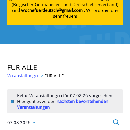
(Belgischer Germanisten- und Deutschlehrerverband)
und
wochefuerdeutsch@gmail.com .
Wir würden uns
sehr freuen!
FÜR ALLE
Veranstaltungen
FÜR ALLE
Veranstaltungen für 07.08.26
Keine Veranstaltungen für 07.08.26 vorgesehen.
Hier geht es zu den
nächsten bevorstehenden
Hinweis
Veranstaltungen
.
Veransta
Suche
07.08.2026
Suche
Datum