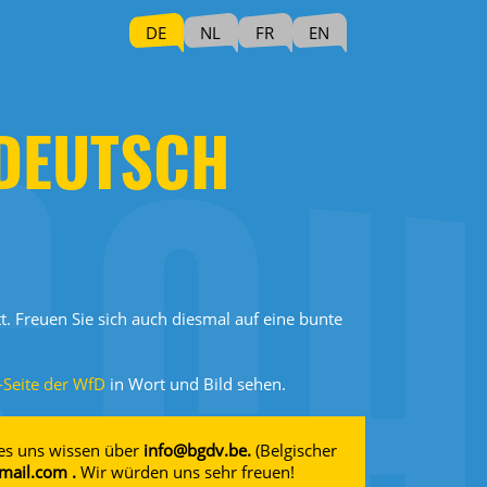
DE
NL
FR
EN
 DEUTSCH
. Freuen Sie sich auch diesmal auf eine bunte
Seite der WfD
in Wort und Bild sehen.
 es uns wissen über
info@bgdv.be.
(Belgischer
ail.com .
Wir würden uns sehr freuen!