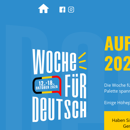
Woche für Deutsch
AU
202
Die Woche fü
Palette span
Einige Höhe
Haben Si
Ger