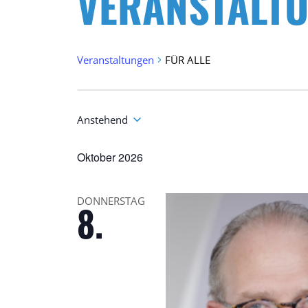
VERANSTALT
Veranstaltungen
FÜR ALLE
Veranstaltungen
Suche
und
Anstehend
Ansichten,
Datum
Navigation
wählen.
Oktober 2026
DONNERSTAG
8.