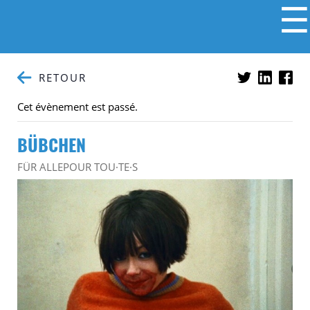
☰
RETOUR
Cet évènement est passé.
BÜBCHEN
FÜR ALLE
POUR TOU·TE·S