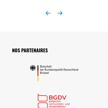
EX
Seitenfuss
NOS PARTENAIRES