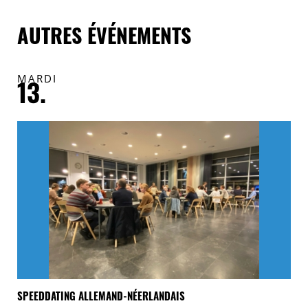
AUTRES ÉVÉNEMENTS
MARDI
V
13.
1
NK
SPEEDDATING ALLEMAND-NÉERLANDAIS
« 