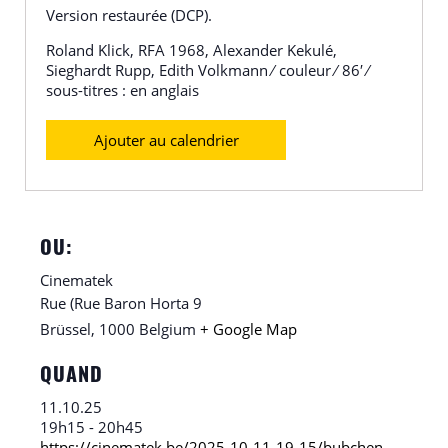
Version restaurée (DCP).
Roland Klick, RFA 1968, Alexander Kekulé,
Sieghardt Rupp, Edith Volkmann ⁄ couleur ⁄ 86′ ⁄
sous-titres : en anglais
Ajouter au calendrier
OU:
Cinematek
Rue (Rue Baron Horta 9
Brüssel
,
1000
Belgium
+ Google Map
QUAND
11.10.25
19h15 - 20h45
https://cinematek.be/2025-10-11-19-15/bubchen