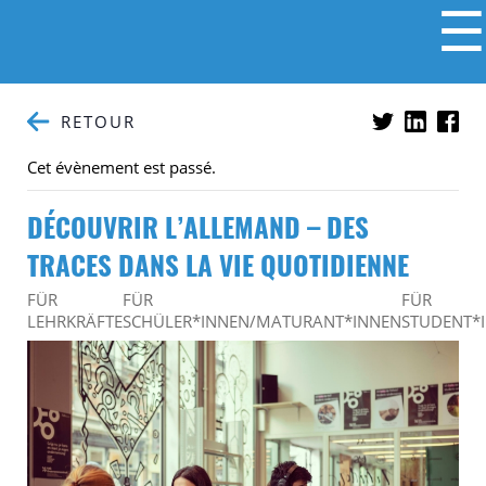
☰
RETOUR
Cet évènement est passé.
DÉCOUVRIR L’ALLEMAND – DES
TRACES DANS LA VIE QUOTIDIENNE
FÜR
FÜR
FÜR
LEHRKRÄFTE
SCHÜLER*INNEN/MATURANT*INNEN
STUDENT*