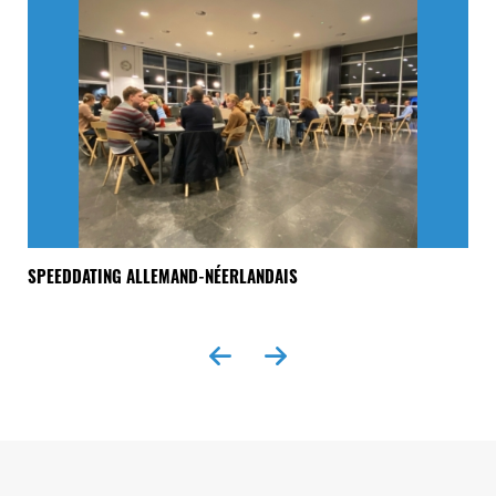
NK
SPEEDDATING ALLEMAND-NÉERLANDAIS
« 
EX
Seitenfuss