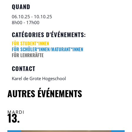
QUAND
06.10.25
-
10.10.25
8h00
-
17h00
CATÉGORIES D'ÉVÉNEMENTS:
FÜR STUDENT*INNEN
FÜR SCHÜLER*INNEN/MATURANT*INNEN
FÜR LEHRKRÄFTE
CONTACT
Karel de Grote Hogeschool
AUTRES ÉVÉNEMENTS
MARDI
V
13.
1