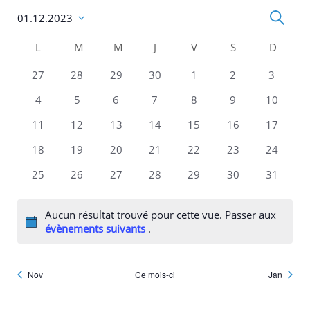
Recherc
Recherc
01.12.2023
et
Sélectionnez
navigati
une
L
LUNDI
M
MARDI
M
MERCREDI
J
JEUDI
V
VENDREDI
S
SAMEDI
D
DIMA
de
date.
vues
Évèneme
0
0
0
0
0
0
0
27
28
29
30
1
2
3
évènements
évènements
évènements
évènements
évènements
évènements
évèneme
0
0
0
0
0
0
0
4
5
6
7
8
9
10
évènements
évènements
évènements
évènements
évènements
évènements
évèneme
0
0
0
0
0
0
0
11
12
13
14
15
16
17
évènements
évènements
évènements
évènements
évènements
évènements
évèneme
0
0
0
0
0
0
0
18
19
20
21
22
23
24
évènements
évènements
évènements
évènements
évènements
évènements
évèneme
0
0
0
0
0
0
0
25
26
27
28
29
30
31
évènements
évènements
évènements
évènements
évènements
évènements
évèneme
Aucun résultat trouvé pour cette vue. Passer aux
Notice
évènements suivants
.
Nov
Ce mois-ci
Jan