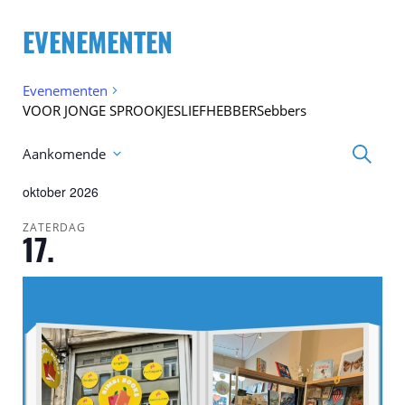
EVENEMENTEN
Evenementen
VOOR JONGE SPROOKJESLIEFHEBBERSebbers
Eveneme
Zoeken
Aankomende
Zoeken
Selecteer
en
een
oktober 2026
weergev
datum.
navigatie
ZATERDAG
17.