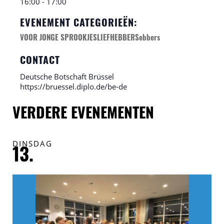
16:00 - 17:00
EVENEMENT CATEGORIEËN:
VOOR JONGE SPROOKJESLIEFHEBBERSebbers
CONTACT
Deutsche Botschaft Brüssel
https://bruessel.diplo.de/be-de
VERDERE EVENEMENTEN
DINSDAG
V
13.
1