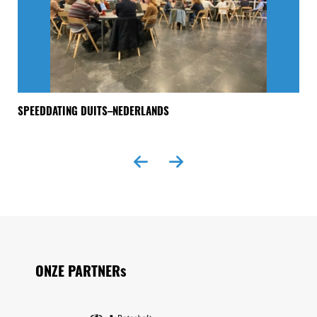
SPEEDDATING DUITS–NEDERLANDS
“E
Seitenfuss
ONZE PARTNERs