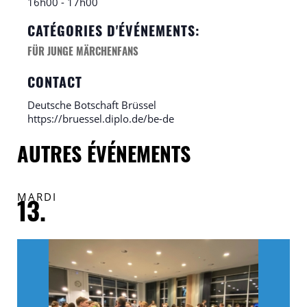
16h00 - 17h00
CATÉGORIES D'ÉVÉNEMENTS:
FÜR JUNGE MÄRCHENFANS
CONTACT
Deutsche Botschaft Brüssel
https://bruessel.diplo.de/be-de
AUTRES ÉVÉNEMENTS
MARDI
V
13.
1