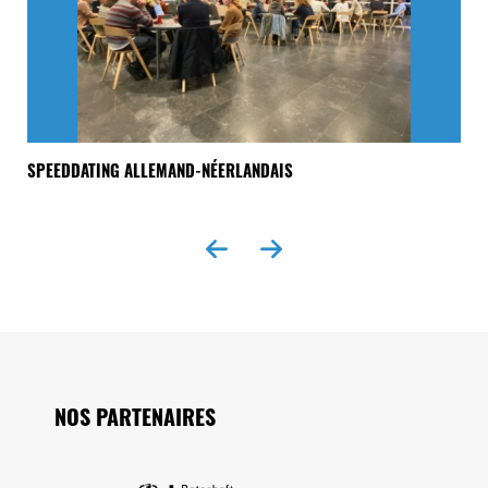
NK
SPEEDDATING ALLEMAND-NÉERLANDAIS
« 
EX
Seitenfuss
NOS PARTENAIRES