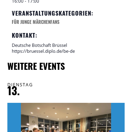
16:00 - 17:00
VERANSTALTUNGSKATEGORIEN:
FÜR JUNGE MÄRCHENFANS
KONTAKT:
Deutsche Botschaft Brüssel
https://bruessel.diplo.de/be-de
WEITERE EVENTS
DIENSTAG
F
13.
1